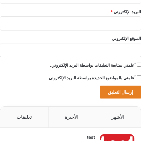
ل
ب
البريد الإلكتروني
*
د
ا
ئ
ل
الموقع الإلكتروني
ا
ل
أ
ص
أعلمني بمتابعة التعليقات بواسطة البريد الإلكتروني.
غ
ر
أعلمني بالمواضيع الجديدة بواسطة البريد الإلكتروني.
ح
ج
مً
ا
news-music.net — حسين قشاش اسمٌ صاعد في عالم
الأشهر
الأخيرة
تعليقات
تصميم الأزياء يلفت الأنظار بأسلوبه العصري والراقي
test