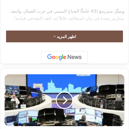
ويمثّل ستريتنغ (43 عاماً) الجناح اليميني في حزب العمال، وانتقد
ستارمر بشدة في بيان استقالته، قائلاً إنه “فقد الثقة في قيادته”.
اظهر المزيد
ا
ل
أ
س
ه
م
ا
ل
أ