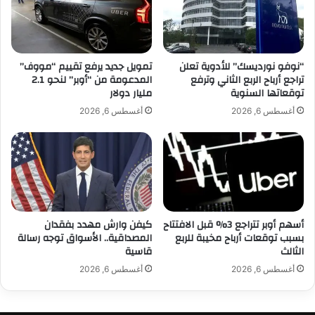
ة
ر
ب
ا
ض
د
غ
ا
ط
ل
“نوفو نورديسك” للأدوية تعلن
تمويل جديد يرفع تقييم “مووف”
م
تراجع أرباح الربع الثاني وترفع
المدعومة من “أوبر” لنحو 2.1
ف
توقعاتها السنوية
مليار دولار
خ
ض
ا
ة
أغسطس 6, 2026
أغسطس 6, 2026
و
ض
ف
م
ا
ن
ل
ت
ت
د
ض
ا
خ
ب
أسهم أوبر تتراجع 3% قبل الافتتاح
كيفن وارش مهدد بفقدان
م
ي
بسبب توقعات أرباح مخيبة للربع
المصداقية.. الأسواق توجه رسالة
ر
الثالث
قاسية
ل
ح
أغسطس 6, 2026
أغسطس 6, 2026
م
ا
ي