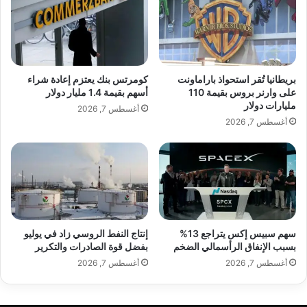
د
ص
لزيارتنا في البيت الأبيض في 24 سبتمبر
ى
ي
ق
ن
(أيلول)، ونتطلع إلى ذلك”.
ي
ي
ا
ة
د
س
بريطانيا تُقر استحواذ باراماونت
كومرتس بنك يعتزم إعادة شراء
ة
ر
على وارنر بروس بقيمة 110
أسهم بقيمة 1.4 مليار دولار
س
ي
مليارات دولار
أغسطس 7, 2026
ت
ة
أغسطس 7, 2026
ا
ل
ر
د
م
ع
ر
م
ل
إ
ح
ي
ز
ر
ب
ا
سهم سبيس إكس يتراجع 13%
إنتاج النفط الروسي زاد في يوليو
ا
بسبب الإنفاق الرأسمالي الضخم
بفضل قوة الصادرات والتكرير
ن
news-music.net — ترامب المحادثات مع شي جين بينغ
ل
ع
أغسطس 7, 2026
أغسطس 7, 2026
ع
إيجابية ومثمرة للغاية
س
م
ك
ا
ر