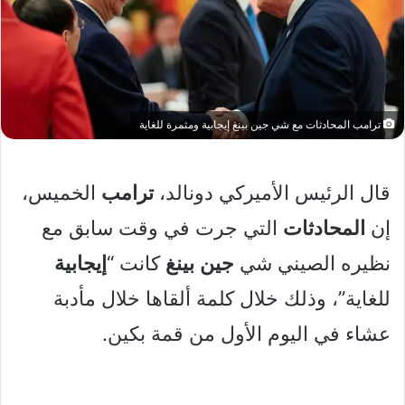
ترامب المحادثات مع شي جين بينغ إيجابية ومثمرة للغاية
قال الرئيس الأميركي دونالد،
ترامب
الخميس،
إن
المحادثات
التي جرت في وقت سابق مع
نظيره الصيني شي
جين
بينغ
كانت “
إيجابية
للغاية”، وذلك خلال كلمة ألقاها خلال مأدبة
عشاء في اليوم الأول من قمة بكين.