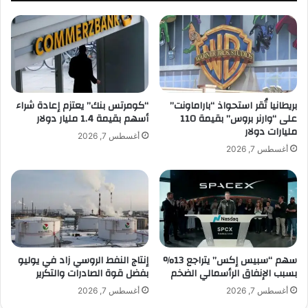
ع
و
م
ل
ب
و
ي
ج
ع
ي
ا
ا
ت
ر
ا
بريطانيا تُقر استحواذ “باراماونت”
“كومرتس بنك” يعتزم إعادة شراء
غ
على “وارنر بروس” بقيمة 110
أسهم بقيمة 1.4 مليار دولار
ل
مليارات دولار
م
ت
أغسطس 7, 2026
ض
ج
أغسطس 7, 2026
ع
ا
ف
ر
ا
ة
ل
ا
ي
ل
ن
إ
ل
سهم “سبيس إكس” يتراجع 13%
إنتاج النفط الروسي زاد في يوليو
ك
بسبب الإنفاق الرأسمالي الضخم
بفضل قوة الصادرات والتكرير
ت
ر
أغسطس 7, 2026
أغسطس 7, 2026
و