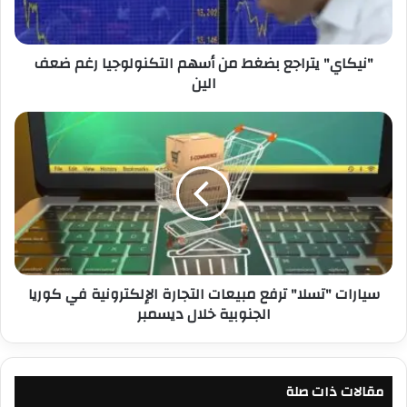
"
ي
ت
"نيكاي" يتراجع بضغط من أسهم التكنولوجيا رغم ضعف
ر
الين
ا
ج
ع
س
ب
ي
ض
ا
غ
ر
ط
ا
م
ت
ن
"
أ
ت
س
س
سيارات "تسلا" ترفع مبيعات التجارة الإلكترونية في كوريا
ه
ل
الجنوبية خلال ديسمبر
م
ا
ا
"
ل
ت
ت
ر
ك
مقالات ذات صلة
ف
ن