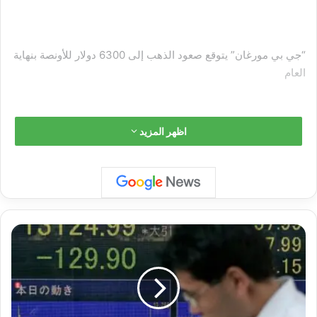
“جي بي مورغان” يتوقع صعود الذهب إلى 6300 دولار للأونصة بنهاية
العام
اظهر المزيد
وعلقت بورصة كوريا الجنوبية، المتأثرة بشدة بالتطورات
التكنولوجية، التداول لفترة وجيزة مع تراجع مؤشر كوسبي القياسي
بنسبة %5.1 ليصل إلى 4958.51 نقطة. وتراجعت أسهم سامسونغ
للإلكترونيات بنسبة %5.6، كما تراجعت أسهم شركة إس كيه هاينكس
لصناعة الرقائق بنسبة %7.6، وفقاً لـ”د ب أ”.
"
ن
ي
ك
ا
ي