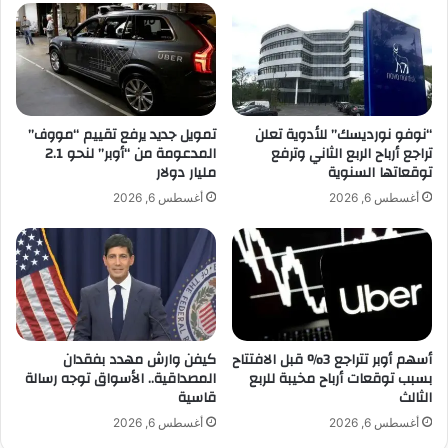
ص
ت
ت
ت
ه
ج
ا
ا
ا
و
ل
ز
ر
ا
“نوفو نورديسك” للأدوية تعلن
تمويل جديد يرفع تقييم “مووف”
س
تراجع أرباح الربع الثاني وترفع
المدعومة من “أوبر” لنحو 2.1
ل
توقعاتها السنوية
مليار دولار
م
م
ي
ل
أغسطس 6, 2026
أغسطس 6, 2026
ة
ي
و
و
ت
ن
ق
م
دّ
ش
م
ا
أ
ه
أسهم أوبر تتراجع 3% قبل الافتتاح
كيفن وارش مهدد بفقدان
ف
د
بسبب توقعات أرباح مخيبة للربع
المصداقية.. الأسواق توجه رسالة
ض
ة
الثالث
قاسية
ل
و
م
ت
أغسطس 6, 2026
أغسطس 6, 2026
ن
و