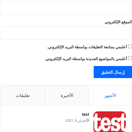
k
ا
i
ت
m
ب
s
م
الموقع الإلكتروني
e
ن
c
ا
r
س
e
ب
أعلمني بمتابعة التعليقات بواسطة البريد الإلكتروني.
t
ة
s
ا
أعلمني بالمواضيع الجديدة بواسطة البريد الإلكتروني.
.
ل
c
ي
o
و
m
م
ا
الأشهر
الأخيرة
تعليقات
ل
و
ط
test
ن
ي
فبراير 9, 2021
5