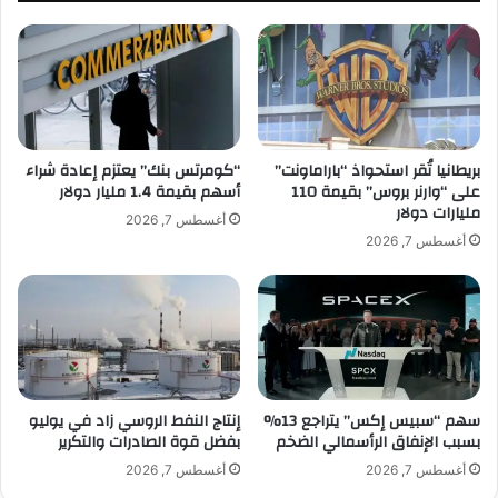
ي
ر
ر
ي
ك
ة
ي
ف
ي
ي
و
س
ا
م
ج
بريطانيا تُقر استحواذ “باراماونت”
“كومرتس بنك” يعتزم إعادة شراء
ا
على “وارنر بروس” بقيمة 110
أسهم بقيمة 1.4 مليار دولار
ه
مليارات دولار
ع
أ
أغسطس 7, 2026
ا
س
أغسطس 7, 2026
ت
ب
"
و
أ
ع
ي
اً
ر
ح
ب
ا
و
س
سهم “سبيس إكس” يتراجع 13%
إنتاج النفط الروسي زاد في يوليو
د
م
بسبب الإنفاق الرأسمالي الضخم
بفضل قوة الصادرات والتكرير
"
اً
ب
و
أغسطس 7, 2026
أغسطس 7, 2026
أ
س