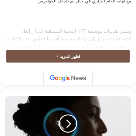
مع نهاية العام الجاري في حال لم يتدخل الكونغرس.
وتشير تقديرات مؤسسة KFF البحثية المستقلة إلى أن إلغاء
الإعفاءات قد يؤدي إلى ارتفاع متوسط أقساط التأمين بنحو 75%، ما
سينعكس على معظم الأميركيين الذين يعتمدون حالياً على هذه
التخفيضات.
اظهر المزيد
"
أ
ب
ل
"
ت