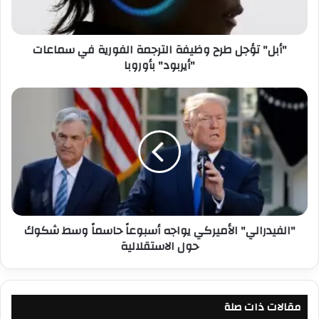
ؤ
ج
ل
"أبل" تؤجل طرح وظيفة الترجمة الفورية في سماعات
ط
"أيربود" بأوروبا
ر
ح
و
"
ظ
ا
ي
ل
ف
ف
ة
ي
ا
د
ل
ر
ت
ا
ر
ل
"الفيدرالي" الأميركي يواجه أسبوعاً حاسماً وسط شكوك
ج
ي
حول الاستقلالية
م
"
ة
ا
ا
ل
ل
أ
ف
مقالات ذات صلة
م
و